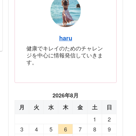
haru
健康でキレイのためのチャレン
ジを中心に情報発信していきま
す。
2026年8月
月
火
水
木
金
土
日
1
2
3
4
5
6
7
8
9