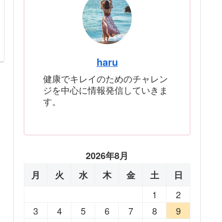
haru
健康でキレイのためのチャレン
ジを中心に情報発信していきま
す。
2026年8月
月
火
水
木
金
土
日
1
2
3
4
5
6
7
8
9