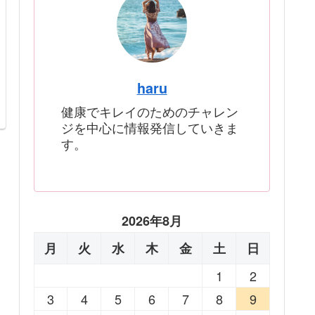
haru
健康でキレイのためのチャレン
ジを中心に情報発信していきま
す。
2026年8月
月
火
水
木
金
土
日
1
2
3
4
5
6
7
8
9