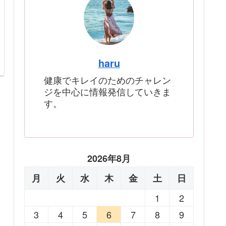
haru
健康でキレイのためのチャレン
ジを中心に情報発信していきま
す。
2026年8月
月
火
水
木
金
土
日
1
2
3
4
5
6
7
8
9