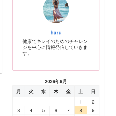
haru
健康でキレイのためのチャレン
ジを中心に情報発信していきま
す。
2026年8月
月
火
水
木
金
土
日
1
2
3
4
5
6
7
8
9