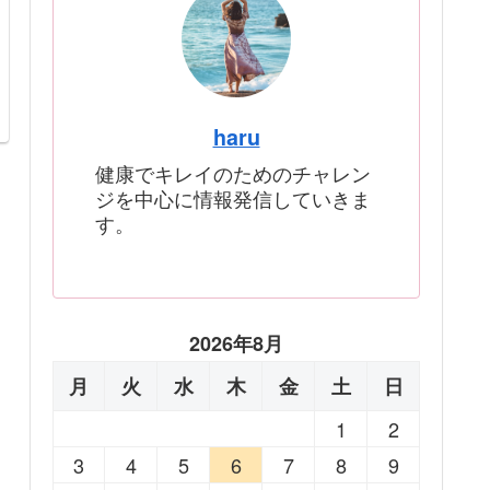
haru
健康でキレイのためのチャレン
ジを中心に情報発信していきま
す。
2026年8月
月
火
水
木
金
土
日
1
2
3
4
5
6
7
8
9