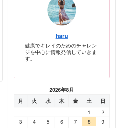
haru
健康でキレイのためのチャレン
ジを中心に情報発信していきま
す。
2026年8月
月
火
水
木
金
土
日
1
2
3
4
5
6
7
8
9