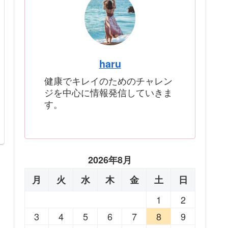
haru
健康でキレイのためのチャレン
ジを中心に情報発信していきま
す。
2026年8月
月
火
水
木
金
土
日
1
2
3
4
5
6
7
8
9