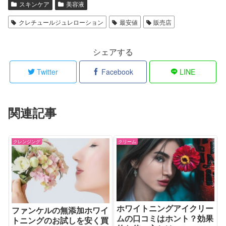
スキンケア
美容液
クレチュールジュレローション
最安値
販売店
シェアする
Twitter
Facebook
LINE
関連記事
クレンジング
クリーム
ホワイトニングアイクリー
ファンケルの無添加ホワイ
ムの口コミはホント？効果
トニングのお試しを安く買