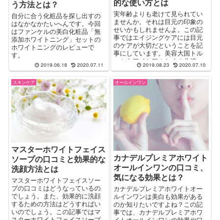
的な使い方とは
う方法とは？
実年齢よりも老けて見られてい
自分に合う化粧品を探し出すの
ませんか。それは目元の印象の
はなかなかたいへんです。今回
せいかもしれませんよ。この記
はファンケルの美白化粧品「無
事ではエイジングケアには目元
添加ホワイトニング」セットの
のケアが大切だということを記
ホワイトニングのレビューで
事にしています。美容大国トル
す。
コからアイケアのための化粧
2019.06.18
2020.07.11
2019.08.23
2020.07.10
品、ホワイトニングアイケアの
口コミや効果・最安値の販売店
スキンケア
オールインワン
などを調べてみました。
マスターホワイトフェイス
カナデルプレミアホワイト
ソープの口コミと効果的な
オールインワンの口コミ、
洗顔方法とは
気になる効果とは？
マスターホワイトフェイスソー
プの口コミはどうなっているの
カナデルプレミアホワイトオー
でしょう。また、効果的に洗顔
ルインワンは美白も効果がある
するための方法はどうすればい
のか知りたいですよね？この記
いのでしょう。この記事ではマ
事では、カナデルプレミアホワ
スターホワイトフェイスソープ
イトオールインワンの効果や口