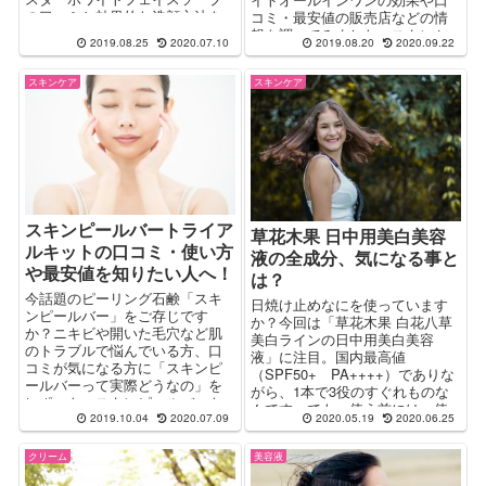
の口コミと効果的な洗顔方法を
コミ・最安値の販売店などの情
ご紹介します。毛穴もくすみも
報を調べてみました。スキンケ
2019.08.25
2020.07.10
2019.08.20
2020.09.22
オフ！弾むような透明感の輝く
アに悩むあなたはこの情報を利
肌を目指しましょう！
用してください。
スキンケア
スキンケア
スキンピールバートライア
草花木果 日中用美白美容
ルキットの口コミ・使い方
液の全成分、気になる事と
や最安値を知りたい人へ！
は？
今話題のピーリング石鹸「スキ
日焼け止めなにを使っています
ンピールバー」をご存じです
か？今回は「草花木果 白花八草
か？ニキビや開いた毛穴など肌
美白ラインの日中用美白美容
のトラブルで悩んでいる方、口
液」に注目。国内最高値
コミが気になる方に「スキンピ
（SPF50+ PA++++）でありな
ールバーって実際どうなの」を
がら、1本で3役のすぐれものな
レポート。スキンピールバート
んです。でも、使う前には、使
ライアルキットの口コミや使い
2019.10.04
2020.07.09
2020.05.19
2020.06.25
われている全成分などを知って
方、あなたに合ったスキンピー
方へ「草花木果日中用美白美容
ルバーはなにか？も解説。さら
クリーム
美容液
液の全成分って？」をレポート
に最安値の情報も！
します。