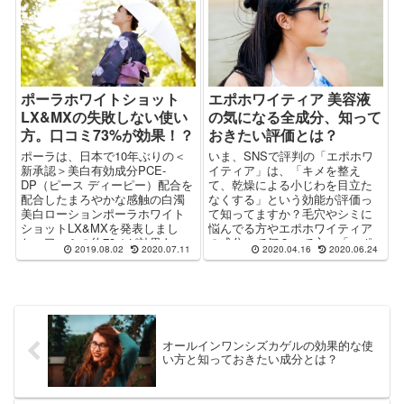
ポーラホワイトショット
エポホワイティア 美容液
LX&MXの失敗しない使い
の気になる全成分、知って
方。口コミ73%が効果！？
おきたい評価とは？
ポーラは、日本で10年ぶりの＜
いま、SNSで評判の「エポホワ
新承認＞美白有効成分PCE-
イティア」は、「キメを整え
DP（ピース ディーピー）配合を
て、乾燥による小じわを目立た
配合したまろやかな感触の白濁
なくする」という効能が評価っ
美白ローションポーラホワイト
て知ってますか？毛穴やシミに
ショットLX&MXを発表しまし
悩んでる方やエポホワイティア
た。口コミの約73%が効果あ
の成分って何？って方へ「エポ
2019.08.02
2020.07.11
2020.04.16
2020.06.24
り、続けて使いたいと投稿して
ホワイティアの成分って実際ど
います。効果的な使い方はやは
うなの？」というところをレポ
りライン使いですね。その効果
ート♪エポホワイティアの口コミ
が2倍にも3倍にも期待できま
の評価も解説します。
す。使い方の順番についても調
べてみました。
オールインワンシズカゲルの効果的な使
い方と知っておきたい成分とは？