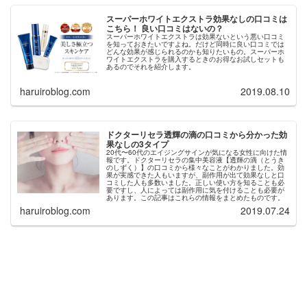
スーパーホワイトエクストラ効果なしの口コミは
こちら！ 良い口コミはないの？
スーパーホワイトエクストラは効果ないという悪い口コミ
を知っておきたいですよね。だけど同時に良い口コミでは
どんな効果が感じられるのかも知りたいもの。スーパーホ
ワイトエクストラを購入するときのお得なお試しセットも
あるのでそれを紹介します。
haruiroblog.com
2019.08.10
ドクターリセラ透輝の滴の口コミから分かった効
果なしの3タイプ
20代〜60代のエイジングサインが気になる女性に向けた情
報です。ドクターリセラの集中美容液【透輝の滴（とうき
のしずく）】の口コミから様々なことがわかりました。効
果が実感できた人もいますが、副作用が出て効果なしと口
コミした人も多数いました。正しい使い方を知ることも必
要ですし、人によっては副作用に気を付けることも必要が
あります。この記事はこれらの情報をまとめたものです。
haruiroblog.com
2019.07.24