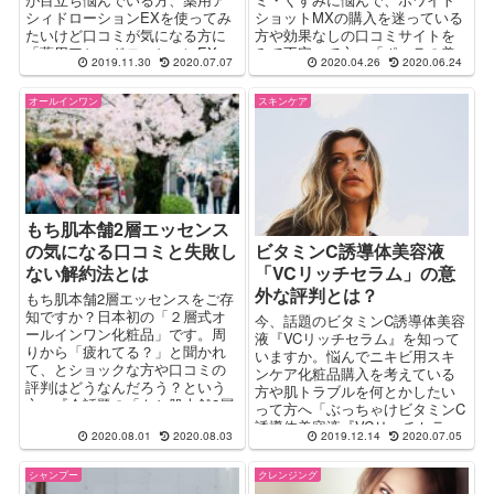
シィドローションEXを使ってみ
ショットMXの購入を迷っている
たいけど口コミが気になる方に
方や効果なしの口コミサイトを
「薬用アシィドローションEXっ
みて不安って方へ「ポーラの美
2019.11.30
2020.07.07
2020.04.26
2020.06.24
てニキビに実際どうなの」とい
容液『ホワイトショットMX』っ
う知りたいところをレポート。
て実際どうなの」をレポート。
オールインワン
スキンケア
薬用アシィドローションEXの口
口コミの評判やより効果的な使
コミを検証。
い方も解説。
もち肌本舗2層エッセンス
の気になる口コミと失敗し
ビタミンC誘導体美容液
ない解約法とは
「VCリッチセラム」の意
外な評判とは？
もち肌本舗2層エッセンスをご存
知ですか？日本初の「２層式オ
今、話題のビタミンC誘導体美容
ールインワン化粧品」です。周
液『VCリッチセラム』を知って
りから「疲れてる？」と聞かれ
いますか。悩んでニキビ用スキ
て、とショックな方や口コミの
ンケア化粧品購入を考えている
評判はどうなんだろう？という
方や肌トラブルを何とかしたい
方へ『今話題の「もち肌本舗2層
って方へ「ぶっちゃけビタミンC
エッセンス」って実際はどうな
誘導体美容液『VCリッチセラ
2020.08.01
2020.08.03
2019.12.14
2020.07.05
の？』をレポート。リアルな口
ム』って実際どうなの？」って
コミの評価と使い方、お得な情
とこを徹底レポートします！口
報について解説。
シャンプー
クレンジング
コミの評判や最安値の店舗の情