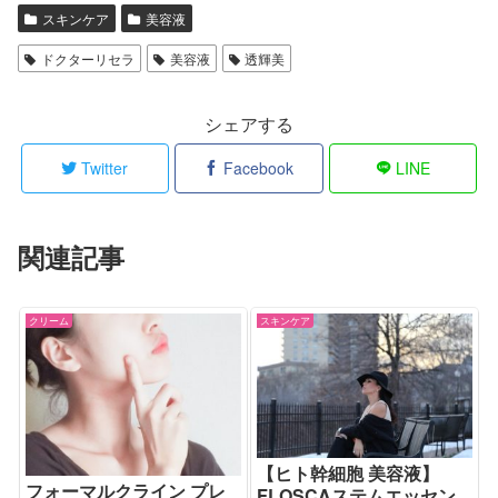
スキンケア
美容液
ドクターリセラ
美容液
透輝美
シェアする
Twitter
Facebook
LINE
関連記事
クリーム
スキンケア
【ヒト幹細胞 美容液】
フォーマルクライン プレ
FLOSCAステムエッセン