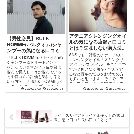
報などを解説。
アテニアクレンジングオイ
【男性必見】BULK
ルの気になる店舗と口コミ
HOMME(バルクオム)シャ
とは？失敗しない購入法。
ンプーの気になる口コミ
SNSでも、話題のアテニアのク
「BULK HOMME(バルクオム)の
レンジングオイル「スキンクリ
シャンプー＆トリートメント」
ア クレンズ オイル」をご存じで
を知っていますか？頭皮や髪に
すか？何となく肌がくすんでい
悩んで購入しようか悩んでいる
るなど長年の悩みをお持ちの方
方や口コミの評価も気になると
も多いと思います。そこで、ア
いう方へ『「BULK HOMME(バ
テニアの口コミや最安値の販売
ルクオム)のシャンプー＆トリー
店などを調べて記事にしまし
2020.08.03
2020.08.04
2020.03.22
2020.06.29
トメント」って実際どうなん
た。この記事は3分で読めます。
だ？』をレポート。気になる口
長年の悩みが解決するかもしれ
コミの評価や使い方も解説。
ませんよ。
ライースリペアトライアルキットの10日
間。悪い口コミ良い口コミとは？