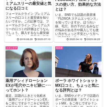
ミアムスリーの最安値と気
スの使い方、効果的な方法
になる口コミ
とは？
フォーマルクライン プレミアム
いま、SNSでも話題の美容液
スリーの口コミと最安値を知り
「FLOSCA ステムエッセンス」
たいですか。この記事では、フ
を知っていますか。ほうれい
ォーマルクライン プレミアムス
線、毛穴、目の下のたるみなど
リーの口コミの評価はどうなん
の悩みがある方や購入しても使
でしょう。購入するなら最安値
い方がちょっと不安という方へ
が良いですよね。最安値の販売
「FLOSCAステムエッセンスっ
2019.08.28
2020.07.10
2020.04.10
2020.06.25
店も調べました。自分に合う化
て実際どうなの？」というとこ
粧品を見つけるためにもフォー
ろをレポート。より効果的な使
マルクライン プレミアムスリー
スキンケア
美容液
い方や口コミの評判も解説しま
を試してみてください。
す。
薬用アシィドローション
ポーラ ホワイトショット
EXが毛穴やニキビ跡に･･･
MX口コミ、ちょっと気に
ってホント？
なる評判とは？
最近、話題のふきとり化粧水
いま、SNSやメディアで話題の
「薬用アシィドローションEX」
ポーラの美容液「ホワイトショ
をご存じですか？ニキビや毛穴
ットMX」をご存じですか？シ
が目立ち悩んでいる方、薬用ア
ミ・くすみに悩んで、ホワイト