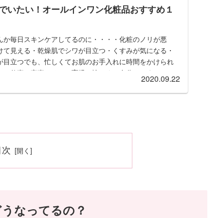
でいたい！オールインワン化粧品おすすめ１
んか毎日スキンケアしてるのに・・・・化粧のノリが悪
けて見える・乾燥肌でシワが目立つ・くすみが気になる・
が目立つでも、忙しくてお肌のお手入れに時間をかけられ
ね。仕事に家事、そして育児に忙しくて自分にかまってい
2020.09.22
アラフォー世代。エイジングケアが気になります。忙しく
い方のためには、「オールインワン」化粧品が必須です。
はたくさんありますが、その中から、効果が期待できる
粧品をランキング形式で紹介します。
目次
どうなってるの？