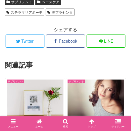
サプリメント
ベースケア
ステラマリアボーテ
豚プラセンタ
シェアする
Twitter
Facebook
LINE
関連記事
サプリメント
サプリメント
バランローズハーバルロー
飲む美容液【母の滴臍帯
ズサプリメントの最新の最
100】の効果なしのリアル
メニュー
ホーム
検索
トップ
サイドバー