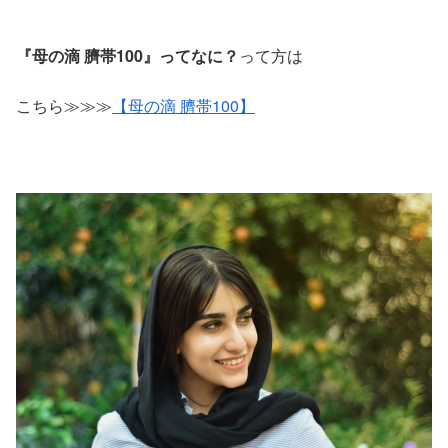
『母の滴 臍帯100』ってなに？
って方は
こちら≫≫≫
【母の滴 臍帯100】