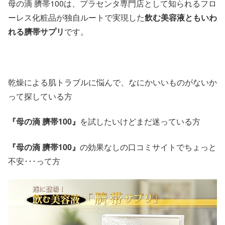
母の滴 臍帯100は、プラセンタ専門店として知られるフロ
ーレス化粧品が独自ルートで実現した
飲む美容液ともいわ
れる臍帯サプリ
です。
乾燥による肌トラブルに悩んで、なにかいいものがないか
って探している方
『母の滴 臍帯100』
を試したいけどまだ迷っている方
『母の滴 臍帯100』
の効果なしの口コミサイトでちょっと
不安･･･って方