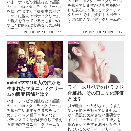
の「miteteマタニティクリーム」
いま、テレビや雑誌などで話題
を知っていますか？葉酸を配合
の「miteteマタニティクリーム」
した安心して使えるマタニティ
を知ってますか？妊娠中のボデ
クリームです。妊娠中のボディ
ィケアに悩んでボディクリーム
ケアに悩んでボディクリームの
の購入を迷っている方も多いの
購入を迷っている方も多いので
では？肉割れに効果なしの評判
は？肉割れに効果なしの口コミ
が不安という方へ！『miteteマタ
2020.04.12
2020.07.11
2019.12.28
2020.07.07
サイトの評判が不安という方
ニティクリームって実際どうな
へ。ちょっと気になる口コミを
の？』をレポート！肉割れに効
解説します。
クリーム
クリーム
果があるの？ってところを解
説。
miteteママ100人の声から
ライースリペアのセラミド
生まれたマタニティクリー
化粧品、その口コミの評価
ムの販売店舗とは？
とは？
いま、テレビや雑誌などで話題
の「miteteマタニティクリーム」
肌が乾燥、ハリがなく、くすん
を知っていますか？葉酸をはじ
でいる悩みを持っていません
め、ライマメ種子エキスなど、
か？美肌に欠かせない重要なポ
バランス良く配合♪安心して使え
イント「セラミド」の生成力を
る納得のマタニティクリームな
高めるケアをする成分が配合さ
んです！妊娠中の肉割れやボデ
れているのがライースリペア化