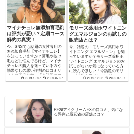
マイナチュレ無添加育毛剤
モリーズ薬用ホワイトニン
は評判が悪い？定期コース
グエマルジョンのお試しの
解約の真実！
販売店とは？
今、SNSでも話題の女性専用の
今、話題の「モリーズ薬用ホワ
無添加育毛剤【マイナチュレ】
イトニング エマルジョン」を知
を知っていますか？薄毛や抜け
っていますか？モリーズ薬用ホ
毛などに悩んでるけど、マイナ
ワイトニング エマルジョンのお
チュレの購入を迷っている方や
試しがないか気になっている方
効果なしの悪い評判の口コミサ
に読んでほしい「今話題のモリ
イトに不安な方へ「今話題のマ
ーズ薬用ホワイトニング エマル
2019.12.07
2020.07.07
2019.12.22
2020.07.07
イナチュレって実際どうな
ジョンって実際どうなの？」っ
の？」をレポート♪効果なしの口
てとこをレポート。モリーズ化
コミ評価や解約方法を調査して
粧品のお試し価格の販売店舗に
不安を解消！
ついても解説。
RF28アイクリームEXの口コミ、気にな
る評判と最安値の店舗とは？