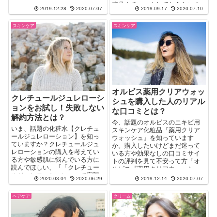
ィケアに悩んでマタニティクリ
粧品！チェックしておきたいの
2019.12.28
2020.07.07
2019.09.17
2020.07.10
ームの購入を迷っている方も多
は、ライースリペアの口コミの
いのでは？miteteマタニティクリ
評判ですよね。そこで、良い口
スキンケア
スキンケア
ームのお得な販売店舗はどこな
コミだけでなく悪い口コミを集
のかなという方へ！ちょっと気
めて調べてみました。
になる口コミも解説します
オルビス薬用クリアウォッ
クレチュールジュレローシ
シュを購入した人のリアル
ョンをお試し！失敗しない
な口コミとは？
解約方法とは？
今、話題のオルビスのニキビ用
いま、話題の化粧水【クレチュ
スキンケア化粧品『薬用クリア
ールジュレローション】を知っ
ウォッシュ』を知っています
ていますか？クレチュールジュ
か。購入したいけどまだ迷って
レローションの購入を考えてい
いる方や効果なしの口コミサイ
る方や敏感肌に悩んでいる方に
トの評判を見て不安って方「オ
読んでほしい、『「クレチュー
ルビス『薬用クリアウォッシ
ルジュレローション」って実際
ュ』って実際どうなの？」を徹
2020.03.04
2020.06.29
2019.12.14
2020.07.07
どうなの？』というところをレ
底レポートします！効果なし？
ポート！クレチュールジュレロ
の口コミの評判や最安値の店舗
ヘアケア
クリーム
ーションのお試しや定期便の解
の情報などを解説。
約方法も解説。