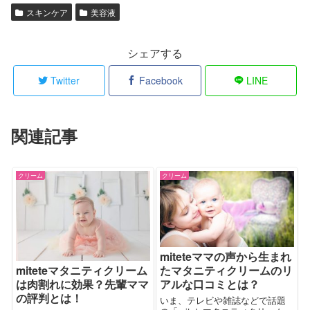
スキンケア
美容液
シェアする
Twitter
Facebook
LINE
関連記事
クリーム
クリーム
miteteママの声から生まれ
たマタニティクリームのリ
miteteマタニティクリーム
アルな口コミとは？
は肉割れに効果？先輩ママ
の評判とは！
いま、テレビや雑誌などで話題