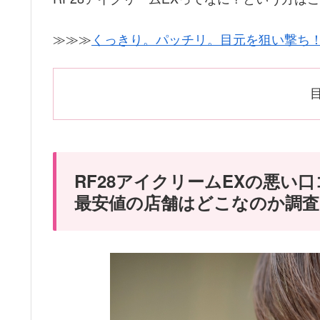
≫≫≫
くっきり。パッチリ。目元を狙い撃ち
RF28アイクリームEXの悪い
最安値の店舗はどこなのか調