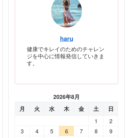
haru
健康でキレイのためのチャレン
ジを中心に情報発信していきま
す。
2026年8月
月
火
水
木
金
土
日
1
2
3
4
5
6
7
8
9