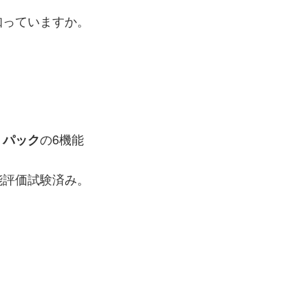
知っていますか。
の6機能
・パック
能評価試験済み。