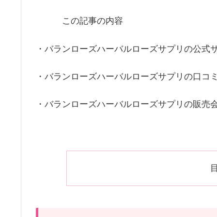
この記事の内容
・バランローズハーバルローズサプリの公式
・バランローズハーバルローズサプリの口コ
・バランローズハーバルローズサプリの販売