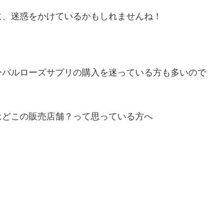
に、迷惑をかけているかもしれませんね！
ーバルローズサプリの購入を迷っている方も多いので
はどこの販売店舗？って思っている方へ