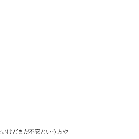
たいけどまだ不安という方や