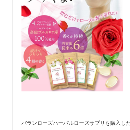
バランローズハーバルローズサプリを購入し