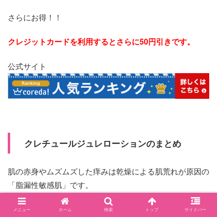
さらにお得！！
クレジットカードを利用するとさらに50円引きです。
公式サイト
クレチュールジュレローションのまとめ
肌の赤身やムズムズした痒みは乾燥による肌荒れが原因の
「脂漏性敏感肌」です。
日本女性の8割が「カサつき」「小さな赤いブツブツ」
メニュー
ホーム
検索
トップ
サイドバー