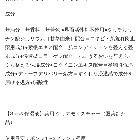
成分
無油分、無香料、無着色 ●界面活性剤不使用●グリチルリ
チン酸ジカリウム（甘草由来）配合＝ニキビ・肌荒れ防止
薬用成分●紫根エキス配合＝肌コンディションを整える整
肌成分●浸透型コラーゲン配合＝肌にうるおいを与えふっ
くら整える保湿成分●ヨクイニンエキス配合＝植物性保湿
成分●ディープデリバリー処方＝すぐれた浸透感で成分を
届ける処方●弱酸性
【Step3 保湿液】薬用 クリアモイスチャー（医薬部外
品）
使用目安：ポンプ1～2プッシュ程度