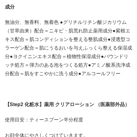
成分
無油分、無香料、無着色 ●グリチルリチン酸ジカリウム
（甘草由来）配合＝ニキビ・肌荒れ防止薬用成分●紫根エ
キス配合＝肌コンディションを整える整肌成分●浸透型コ
ラーゲン配合＝肌にうるおいを与えふっくら整える保湿成
分●ヨクイニンエキス配合＝植物性保湿成分●バウンドリ
ッチ処方＝弾力のある泡をつくる処方●アミノ酸系洗浄成
分配合＝肌をすこやかに洗う成分●アルコールフリー
【Step2 化粧水】薬用 クリアローション （医薬部外品）
使用目安：ティースプーン半分程度
お顔全体にやさしくつけていきます。