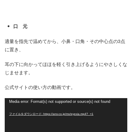
口 元
適量を指先で温めてから、小鼻・口角・その中心点の3点
に置き、
耳の下に向かってほほを軽く引き上げるようにやさしくな
じませます。
公式サイトの使い方の動画です。
動
Media error: Format(s) not supported or source(s) not found
画
ファイルをダウンロード: https://ans-co.jp/mv/eyexia.mp4?_=1
プ
レ