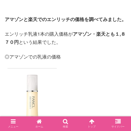
アマゾンと楽天でのエンリッチの価格を調べてみました。
エンリッチ乳液1本の購入価格が
アマゾン・楽天とも１,８
７０円
という結果でした。
◎アマゾンでの乳液の価格
メニュー
ホーム
検索
トップ
サイドバー