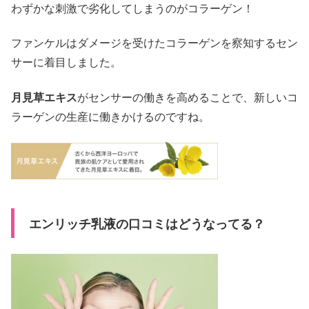
わずかな刺激で劣化してしまうのがコラーゲン！
ファンケルはダメージを受けたコラーゲンを察知するセン
サーに着目しました。
月見草エキス
がセンサーの働きを高めることで、新しいコ
ラーゲンの生産に働きかけるのですね。
エンリッチ乳液の口コミはどうなってる？