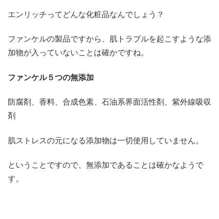
エンリッチってどんな化粧品なんでしょう？
ファンケルの製品ですから、肌トラブルを起こすような添
加物が入っていないことは確かですね。
ファンケル５つの無添加
防腐剤、香料、合成色素、石油系界面活性剤、紫外線吸収
剤
肌ストレスの元になる添加物は一切使用していません。
ということですので、無添加であることは確かなようで
す。