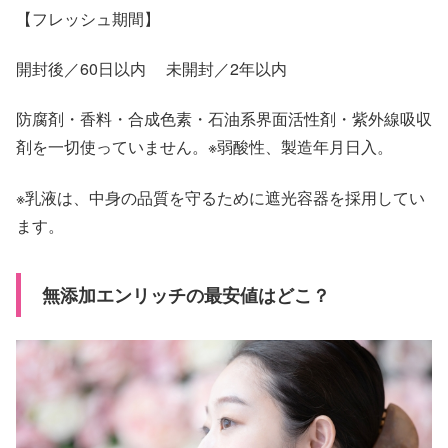
【フレッシュ期間】
開封後／60日以内 未開封／2年以内
防腐剤・香料・合成色素・石油系界面活性剤・紫外線吸収
剤を一切使っていません。※弱酸性、製造年月日入。
※乳液は、中身の品質を守るために遮光容器を採用してい
ます。
無添加エンリッチの最安値はどこ？