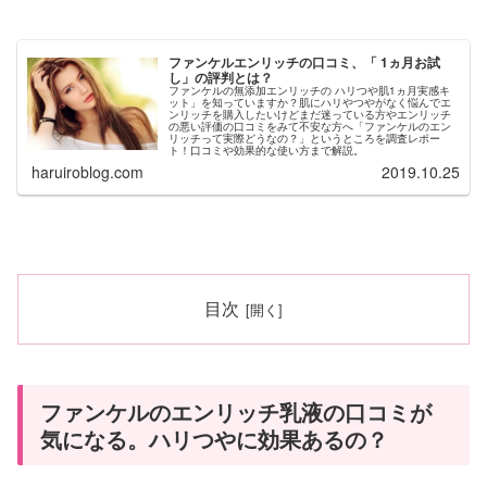
ファンケルエンリッチの口コミ、「 1ヵ月お試
し」の評判とは？
ファンケルの無添加エンリッチの ハリつや肌1ヵ月実感キ
ット」を知っていますか？肌にハリやつやがなく悩んでエ
ンリッチを購入したいけどまだ迷っている方やエンリッチ
の悪い評価の口コミをみて不安な方へ「ファンケルのエン
リッチって実際どうなの？」というところを調査レポー
ト！口コミや効果的な使い方まで解説。
haruiroblog.com
2019.10.25
目次
ファンケルのエンリッチ乳液の口コミが
気になる。ハリつやに効果あるの？