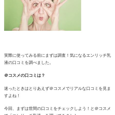
実際に使ってみる前にまずは調査！気になるエンリッチ乳
液の口コミを調べました。
＠コスメの口コミは？
迷ったときはとりあえず＠コスメでリアルな口コミを見ま
すよね！
今回、まずは世間の口コミをチェックしよう！と＠コスメ