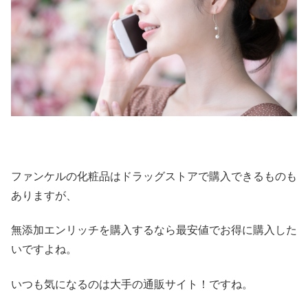
ファンケルの化粧品はドラッグストアで購入できるものも
ありますが、
無添加エンリッチを購入するなら最安値でお得に購入した
いですよね。
いつも気になるのは大手の通販サイト！ですね。