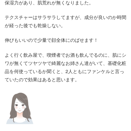
保湿力があり、肌荒れが無くなりました。
テクスチャーはサラサラしてますが、成分が良いのか時間
が経った後でも乾燥しない。
伸びもいいので少量で顔全体にのばせます！
よく行く飲み屋で、喫煙者でお酒も飲んでるのに、肌にシ
ワが無くてツヤツヤで綺麗なお姉さん達がいて、基礎化粧
品を何使っているか聞くと、2人ともにファンケルと言っ
ていたので効果はあると思います。