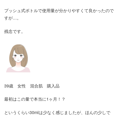
プッシュ式ボトルで使用量が分かりやすくて良かったので
すが…。
残念です。
39歳 女性 混合肌 購入品
最初はこの量で本当に1ヶ月！？
というくらい30mlは少なく感じましたが、ほんの少しで