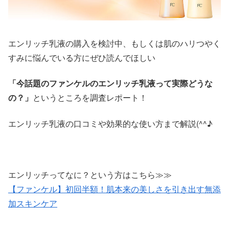
エンリッチ乳液の購入を検討中、もしくは肌のハリつやく
すみに悩んでいる方にぜひ読んでほしい
「今話題のファンケルのエンリッチ乳液って実際どうな
の？」
というところを調査レポート！
エンリッチ乳液の口コミや効果的な使い方まで解説(^^♪
エンリッチってなに？という方はこちら≫≫
【ファンケル】初回半額！肌本来の美しさを引き出す無添
加スキンケア