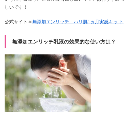
しいです！
公式サイト≫
無添加エンリッチ ハリ肌1ヵ月実感キッ ト
無添加エンリッチ乳液の効果的な使い方は？