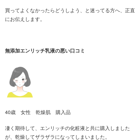
買ってよくなかったらどうしよう、と迷ってる方へ、正直
にお伝えします。
無添加エンリッチ乳液の悪い口コミ
40歳 女性 乾燥肌 購入品
凄く期待して、エンリッチの化粧液と共に購入しました
が、乾燥してザラザラになってしまいました。