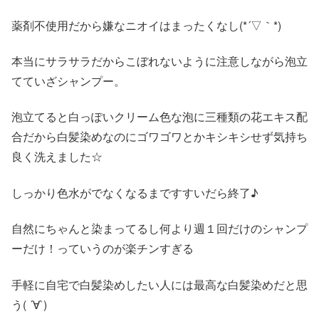
薬剤不使用だから嫌なニオイはまったくなし(*´▽｀*)
本当にサラサラだからこぼれないように注意しながら泡立
てていざシャンプー。
泡立てると白っぽいクリーム色な泡に三種類の花エキス配
合だから白髪染めなのにゴワゴワとかキシキシせず気持ち
良く洗えました☆
しっかり色水がでなくなるまですすいだら終了♪
自然にちゃんと染まってるし何より週１回だけのシャンプ
ーだけ！っていうのが楽チンすぎる
手軽に自宅で白髪染めしたい人には最高な白髪染めだと思
う( ´∀`)