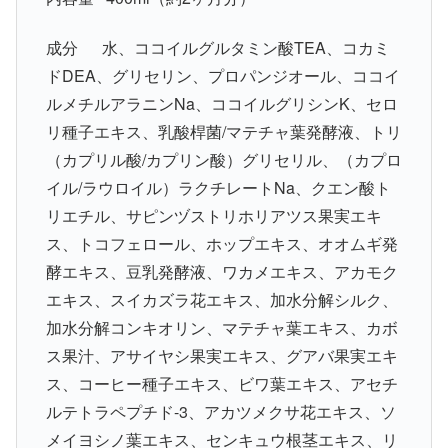
成分 水、ココイルグルタミン酸TEA、コカミ
ドDEA、グリセリン、プロパンジオール、ココイ
ルメチルアラニンNa、ココイルグリシンK、セロ
リ種子エキス、乳酸桿菌/マテチャ葉発酵液、トリ
（カプリル酸/カプリン酸）グリセリル、（カプロ
イル/ラウロイル）ラクチレートNa、クエン酸ト
リエチル、サピンヅストリホリアツス果実エキ
ス、トコフェロール、ホップエキス、オオムギ発
酵エキス、豆乳発酵液、ワカメエキス、アカモク
エキス、スイカズラ花エキス、加水分解シルク、
加水分解コンキオリン、マテチャ葉エキス、カボ
ス果汁、アサイヤシ果実エキス、グアバ果実エキ
ス、コーヒー種子エキス、ビワ葉エキス、アセチ
ルテトラペプチド-3、アカツメクサ花エキス、ソ
メイヨシノ葉エキス、センキュウ根茎エキス、リ