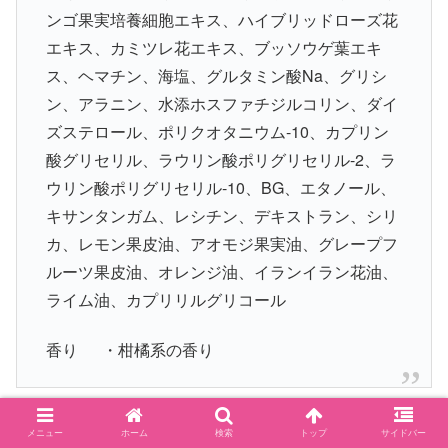
ンゴ果実培養細胞エキス、ハイブリッドローズ花
エキス、カミツレ花エキス、ブッソウゲ葉エキ
ス、ヘマチン、海塩、グルタミン酸Na、グリシ
ン、アラニン、水添ホスファチジルコリン、ダイ
ズステロール、ポリクオタニウム-10、カプリン
酸グリセリル、ラウリン酸ポリグリセリル-2、ラ
ウリン酸ポリグリセリル-10、BG、エタノール、
キサンタンガム、レシチン、デキストラン、シリ
カ、レモン果皮油、アオモジ果実油、グレープフ
ルーツ果皮油、オレンジ油、イランイラン花油、
ライム油、カプリリルグリコール
香り ・柑橘系の香り
≫
haru kurokamiスカルプ
メニュー
ホーム
検索
トップ
サイドバー