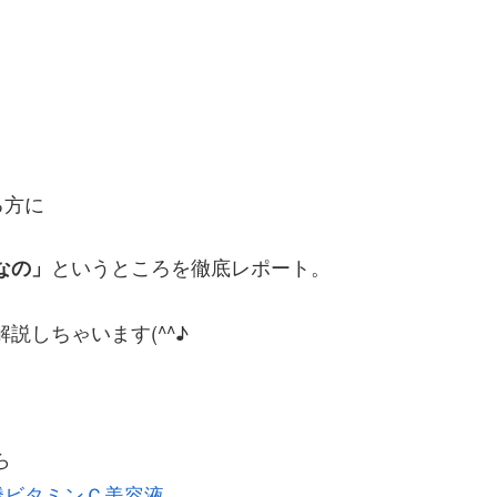
る方に
というところを徹底レポート。
なの」
説しちゃいます(^^♪
ら
騰ビタミンＣ美容液