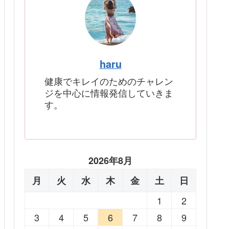
haru
健康でキレイのためのチャレン
ジを中心に情報発信していきま
す。
2026年8月
月
火
水
木
金
土
日
1
2
3
4
5
6
7
8
9