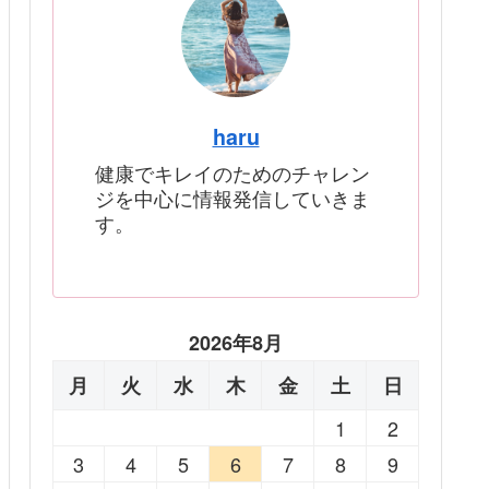
haru
健康でキレイのためのチャレン
ジを中心に情報発信していきま
す。
2026年8月
月
火
水
木
金
土
日
1
2
3
4
5
6
7
8
9