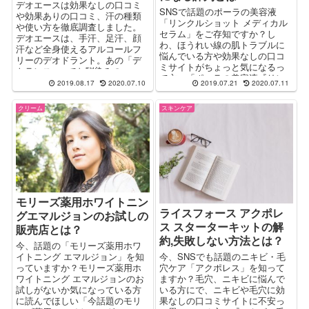
デオエースは効果なしの口コミ
SNSで話題のポーラの美容液
や効果ありの口コミ、汗の種類
「リンクルショット メディカル
や使い方を徹底調査しました。
セラム」をご存知ですか？し
デオエースは、手汗、足汗、顔
わ、ほうれい線の肌トラブルに
汗など全身使えるアルコールフ
悩んでいる方や効果なしの口コ
リーのデオドラント。あの「デ
ミサイトがちょっと気になるっ
トランスα」でお馴染みの
て方へ「ポーラの美容液『リン
YOUUPがポーランドで発掘し
2019.08.17
2020.07.10
2019.07.21
2020.07.11
クルショット メディカル セラ
た、「デオエース」がついに初
ム』って実際どうなの？」をレ
回999円の定期プロモーションで
クリーム
スキンケア
ポート。口コミの評価や効果的
登場し最安値で購入することが
な使い方を解説。
できます。
モリーズ薬用ホワイトニン
ライスフォース アクポレ
グエマルジョンのお試しの
ス スターターキットの解
販売店とは？
約,失敗しない方法とは？
今、話題の「モリーズ薬用ホワ
イトニング エマルジョン」を知
今、SNSでも話題のニキビ・毛
っていますか？モリーズ薬用ホ
穴ケア「アクポレス」を知って
ワイトニング エマルジョンのお
ますか？毛穴、ニキビに悩んで
試しがないか気になっている方
いる方にで、ニキビや毛穴に効
に読んでほしい「今話題のモリ
果なしの口コミサイトに不安っ