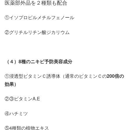
医薬部外品を２種類も配合
①イソプロピルメチルフェノール
②グリチルリチン酸ジカリウム
（４）8種のニキビ予防美容成分
①浸透型ビタミンＣ誘導体（通常のビタミンＣの
200倍の
効果）
②③ビタミンA.E
④ハチミツ
⑤4種類の植物エキス