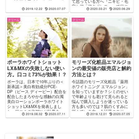
ーズ薬用ホワイトニング エマル
て思っている方へ『ニキビ・毛
ジョンって実際どうなの？」っ
穴ケア「アクポレス」って口コ
2019.12.22
2020.07.07
2020.03.21
2020.06.29
てとこをレポート。モリーズ化
ミの評価は実際どうなの？」を
粧品のお試し価格の販売店舗に
レポート。「アクポレスのスタ
クリーム
クリーム
ついても解説。
ーターキット」のお得な購入や
解約方法も解説。
ポーラホワイトショット
モリーズ化粧品エマルジョ
LX&MXの失敗しない使い
ンの最安値の販売店と解約
方。口コミ73%が効果！？
方法とは？
ポーラは、日本で10年ぶりの＜
今話題のモリーズ化粧品「薬用
新承認＞美白有効成分PCE-
ホワイトニング エマルジョン」
DP（ピース ディーピー）配合を
を知っていますか？シミのせい
配合したまろやかな感触の白濁
で年齢よりも老けて見られると
美白ローションポーラホワイト
悩んで購入しようか迷っている
ショットLX&MXを発表しまし
方も多いのでは？肌のくすみに
た。口コミの約73%が効果あ
悩んでいる方へ今話題のモリー
2019.08.02
2020.07.11
2019.12.01
2020.07.05
り、続けて使いたいと投稿して
ズ化粧品「薬用ホワイトニング
います。効果的な使い方はやは
エマルジョンの最安値や解約は
りライン使いですね。その効果
実際どうなの？」ってとこをレ
が2倍にも3倍にも期待できま
ポートします。
す。使い方の順番についても調