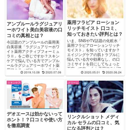
薬用フラビア ローション
アンプルールラグジュアリ
リッチモイスト 口コミ、
ーホワイト美白美容液の口
知っておきたい評判とは？
コミの真相とは？
いま、SNSやTV話題の化粧水「
今話題のアンプルールの薬用美
薬用フラビアローションリッチ
白美容液「ラグジュアリーホワ
モイスト」を知っていますか？
イト薬用アクティブフォーミュ
エイジングケアの肌トラブルに
ラⅡ」をご存じですか？スキン
悩んでいる方や効果なし、の口
ケアで悩んでいる方でアンプル
コミサイトを目にしてちょっと
ールラグジュアリーホワイト薬
不安って方へ『「 薬用フラビア
用アクティブフォーミュラⅡを
2019.10.08
2020.07.09
2020.05.01
2020.06.24
ローションリッチモイスト」っ
購入しようか悩んでいる方や、
て実際どうなの？』をレポー
悪い口コミを目にして不安とい
ト。口コミの評判や効果的な使
スキンケア
クリーム
う方へ、口コミやお買い得情報
い方も解説。
など調査しレポート。
デオエースは効かないって
リンクルショット メディ
ホント！？口コミや使い方
カル セラムの口コミ、気
を徹底調査
になる評判とは？