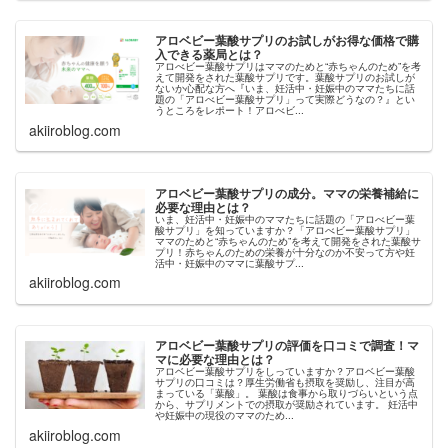
アロベビー葉酸サプリのお試しがお得な価格で購
入できる薬局とは？
アロべビー葉酸サプリはママのためと“赤ちゃんのため”を考
えて開発をされた葉酸サプリです。葉酸サプリのお試しが
ないか心配な方へ『いま、妊活中・妊娠中のママたちに話
題の「アロべビー葉酸サプリ」って実際どうなの？』とい
うところをレポート！アロべビ...
akiiroblog.com
アロベビー葉酸サプリの成分。ママの栄養補給に
必要な理由とは？
いま、妊活中・妊娠中のママたちに話題の「アロべビー葉
酸サプリ」を知っていますか？「アロべビー葉酸サプリ」
ママのためと“赤ちゃんのため”を考えて開発をされた葉酸サ
プリ！赤ちゃんのための栄養が十分なのか不安って方や妊
活中・妊娠中のママに葉酸サプ...
akiiroblog.com
アロベビー葉酸サプリの評価を口コミで調査！マ
マに必要な理由とは？
アロベビー葉酸サプリをしっていますか？アロベビー葉酸
サプリの口コミは？厚生労働省も摂取を奨励し、注目が高
まっている「葉酸」。 葉酸は食事から取りづらいという点
から、サプリメントでの摂取が奨励されています。 妊活中
や妊娠中の現役のママのため...
akiiroblog.com