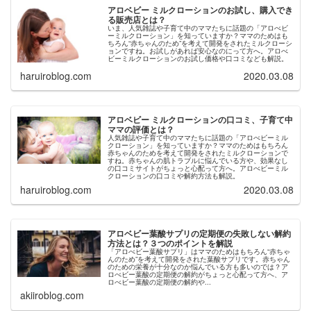
アロベビー ミルクローションのお試し、購入でき
る販売店とは？
いま、人気雑誌や子育て中のママたちに話題の「アロべビ
ーミルクローション」を知っていますか？ママのためはも
ちろん“赤ちゃんのため”を考えて開発をされたミルクローシ
ョンですね。お試しがあれば安心なのにって方へ。アロべ
ビーミルクローションのお試し価格や口コミなども解説。
haruiroblog.com
2020.03.08
アロベビー ミルクローションの口コミ、子育て中
ママの評価とは？
人気雑誌や子育て中のママたちに話題の「アロべビーミル
クローション」を知っていますか？ママのためはもちろん
赤ちゃんのためを考えて開発をされたミルクローションで
すね。赤ちゃんの肌トラブルに悩んでいる方や、効果なし
の口コミサイトがちょっと心配って方へ。アロべビーミル
クローションの口コミや解約方法も解説。
haruiroblog.com
2020.03.08
アロベビー葉酸サプリの定期便の失敗しない解約
方法とは？３つのポイントを解説
「アロべビー葉酸サプリ」はママのためはもちろん“赤ちゃ
んのため”を考えて開発をされた葉酸サプリです。赤ちゃん
のための栄養が十分なのか悩んでいる方も多いのでは？ア
ロべビー葉酸の定期便の解約がちょっと心配って方へ、ア
ロべビー葉酸の定期便の解約や...
akiiroblog.com