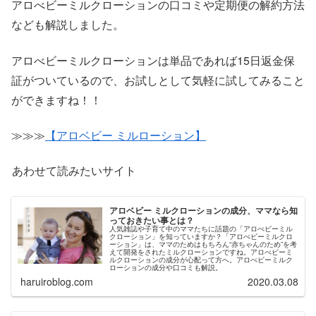
アロべビーミルクローションの口コミや定期便の解約方法
なども解説しました。
アロべビーミルクローションは単品であれば15日返金保
証がついているので、お試しとして気軽に試してみること
ができますね！！
≫≫≫
【アロベビー ミルローション】
あわせて読みたいサイト
アロベビー ミルクローションの成分、ママなら知
っておきたい事とは？
人気雑誌や子育て中のママたちに話題の「アロべビーミル
クローション」を知っていますか？「アロべビーミルクロ
ーション」は、ママのためはもちろん“赤ちゃんのため”を考
えて開発をされたミルクローションですね。アロべビーミ
ルクローションの成分が心配って方へ。アロべビーミルク
ローションの成分や口コミも解説。
haruiroblog.com
2020.03.08